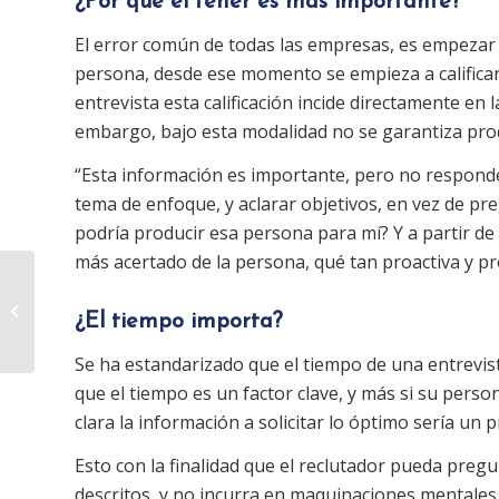
¿Por qué el tener es más importante?
El error común de todas las empresas, es empezar u
persona, desde ese momento se empieza a calificar 
entrevista esta calificación incide directamente en 
embargo, bajo esta modalidad no se garantiza prod
“Esta información es importante, pero no responde
tema de enfoque, y aclarar objetivos, en vez de p
podría producir esa persona para mí? Y a partir de 
más acertado de la persona, qué tan proactiva y pro
¿Es su marketing “demasiado
¿El tiempo importa?
creativo”?
Se ha estandarizado que el tiempo de una entrevist
que el tiempo es un factor clave, y más si su perso
clara la información a solicitar lo óptimo sería u
Esto con la finalidad que el reclutador pueda pregu
descritos, y no incurra en maquinaciones mentales