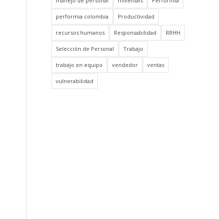
manejo de personal
millenials
Performia
performia colombia
Productividad
recursos humanos
Responsabilidad
RRHH
Selección de Personal
Trabajo
trabajo en equipo
vendedor
ventas
vulnerabilidad
o