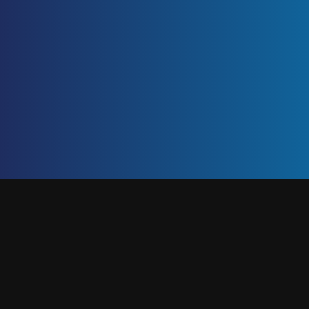
SEMINARIO INCREÍBLE DE VENTAS
Inicio
/
Capacitaciones Online
/
Seminario Increíble de Ventas
¡PARA CADA VENDEDOR
QUE ESTÉ CANSADO DE