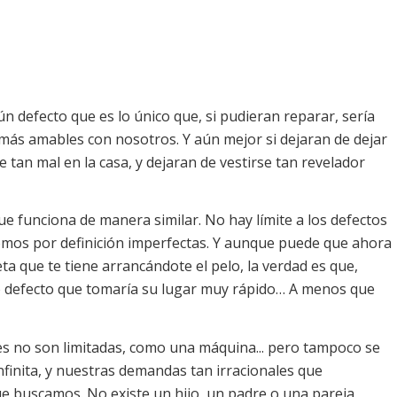
n defecto que es lo único que, si pudieran reparar, sería
ás amables con nosotros. Y aún mejor si dejaran de dejar
rse tan mal en la casa, y dejaran de vestirse tan revelador
ue funciona de manera similar. No hay límite a los defectos
omos por definición imperfectas. Y aunque puede que ahora
a que te tiene arrancándote el pelo, la verdad es que,
o defecto que tomaría su lugar muy rápido… A menos que
es no son limitadas, como una máquina... pero tampoco se
finita, y nuestras demandas tan irracionales que
ue buscamos. No existe un hijo, un padre o una pareja