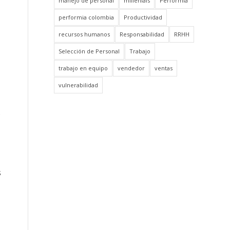
manejo de personal
millenials
Performia
performia colombia
Productividad
recursos humanos
Responsabilidad
RRHH
Selección de Personal
Trabajo
trabajo en equipo
vendedor
ventas
vulnerabilidad
s
s