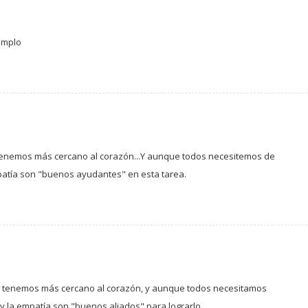
jemplo
 tenemos más cercano al corazón...Y aunque todos necesitemos de
patía son "buenos ayudantes" en esta tarea.
ue tenemos más cercano al corazón, y aunque todos necesitamos
 la empatía son "buenos aliados" para lograrlo.