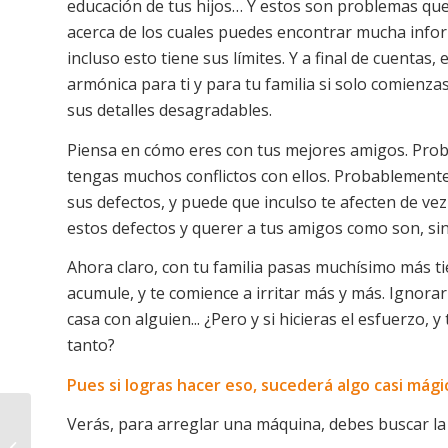
educación de tus hijos… Y estos son problemas que
acerca de los cuales puedes encontrar mucha infor
incluso esto tiene sus límites. Y a final de cuenta
armónica para ti y para tu familia si solo comienza
sus detalles desagradables.
Piensa en cómo eres con tus mejores amigos. Prob
tengas muchos conflictos con ellos. Probablement
sus defectos, y puede que inculso te afecten de v
estos defectos y querer a tus amigos como son, sin
Ahora claro, con tu familia pasas muchísimo más 
acumule, y te comience a irritar más y más. Ignorar 
casa con alguien... ¿Pero y si hicieras el esfuerzo, 
tanto?
Pues si logras hacer eso, sucederá algo casi mági
Verás, para arreglar una máquina, debes buscar la 
Personas inseguras, y
sus implicaciones en