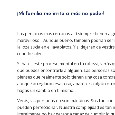
¡Mi familia me irrita a más no poder!
Las personas más cercanas a ti siempre tienen algú
maravilloso… Aunque bueno, también podrían ser m
la loza sucia en el lavaplatos. Y si dejaran de vesti
cuando salen…
Si haces este proceso mental en tu cabeza, verás q
que puedes encontrarle a alguien. Las personas s
pienses que realmente solo tienen una cosa concret
aunque arreglaran esa cosa, aparecería algún otr
hagas un cambio en ti mismo.
Verás, las personas no son máquinas. Sus funcion
pueden perfeccionar. Nuestra complejidad es tan in
literalmente no hay persona capaz de cumplir lo q