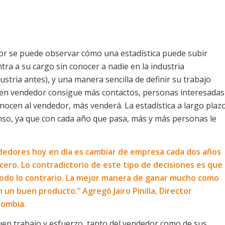
or se puede observar cómo una estadística puede subir
a a su cargo sin conocer a nadie en la industria
tria antes), y una manera sencilla de definir su trabajo
uen vendedor consigue más contactos, personas interesadas
nocen al vendedor, más venderá. La estadística a largo plaz
so, ya que con cada año que pasa, más y más personas le
dedores hoy en día es cambiar de empresa cada dos años
ero. Lo contradictorio de este tipo de decisiones es que
todo lo contrario. La mejor manera de ganar mucho como
n buen producto.” Agregó Jairo Pinilla, Director
lombia.
buen trabajo y esfuerzo, tanto del vendedor como de sus