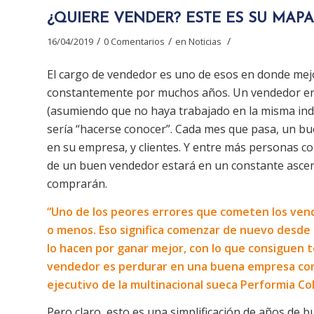
¿QUIERE VENDER? ESTE ES SU MAPA
/
/
/
16/04/2019
0 Comentarios
en
Noticias
El cargo de vendedor es uno de esos en donde mej
constantemente por muchos años. Un vendedor entr
(asumiendo que no haya trabajado en la misma indus
sería “hacerse conocer”. Cada mes que pasa, un b
en su empresa, y clientes. Y entre más personas co
de un buen vendedor estará en un constante ascen
comprarán.
“Uno de los peores errores que cometen los ven
o menos. Eso significa comenzar de nuevo desde c
lo hacen por ganar mejor, con lo que consiguen 
vendedor es perdurar en una buena empresa con u
ejecutivo de la multinacional sueca Performia Co
Pero claro, esto es una simplificación de años de 