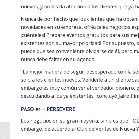
nuevos, y no les da atención a los clientes que ya 
Nunca de por hecho que los clientes que ha obtenid
novedades en su empresa, ofrézcales negocios espe
¡cuénteles! Prepare eventos gratuitos para sus mej
existentes son su mayor prioridad! Por supuesto, 
puede que sea conveniente olvidarse de él, pero 
nunca debe faltar en su agenda.
“La mejor manera de seguir desesperado con la sen
solo a los clientes nuevos. Venderle a un cliente s
embargo es muy común ver al vendedor pionero, que
descuidando a los ya existentes” concluyó Jairo Pini
PASO #4 – PERSEVERE
Los negocios en su gran mayoría, si no es que TODO
embargo, de acuerdo al Club de Ventas de Nueva Yor
Ser, hacer y tener, la
tríada de una