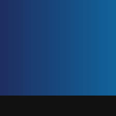
ETIQUETA: MANEJO DE PERSONAL
Inicio
/
manejo de personal