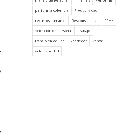
manejo de personal
millenials
Performia
performia colombia
Productividad
recursos humanos
Responsabilidad
RRHH
Selección de Personal
Trabajo
trabajo en equipo
vendedor
ventas
s
vulnerabilidad
s
o