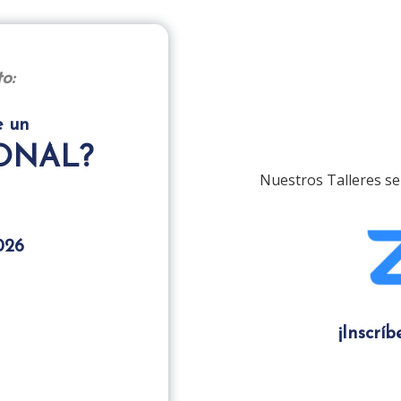
o:
e un
ONAL?
Nuestros Talleres se
026
¡Inscrí