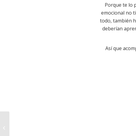
Porque te lo 
emocional no ti
todo, también h
deberían aprend
Así que acomp
Edición 4 -
PERSONALIDAD: Los
secretos detrás de la