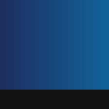
ETIQUETA: METAVERSO
Inicio
/
metaverso