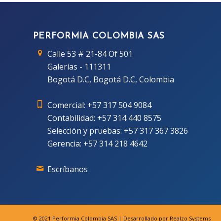
PERFORMIA COLOMBIA SAS
Calle 53 # 21-84 Of 501
Galerías - 111311
Bogotá D.C, Bogotá D.C, Colombia
Comercial:
+57 317 504 9084
Contabilidad:
+57 314 440 8575
Selección y pruebas:
+57 317 367 3826
Gerencia:
+57 314 218 4642
Escríbanos
© 2021
Performia Colombia SAS
| Desarrollado por
Realzo Systems